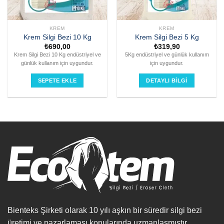
KREM
KREM
Krem Silgi Bezi 10 Kg
Krem Silgi Bezi 5 Kg
₺
690,00
₺
319,90
Krem Silgi Bezi 10 Kg endüstriyel ve
5Kg endüstriyel ve günlük kullanım
günlük kullanım için uygundur.
için uygundur.
SEPETE EKLE
DETAYLI BILGI
Bienteks Şirketi olarak 10 yılı aşkın bir süredir silgi bezi
üretimi ve pazarlaması konularında uzmanlaşmıştır.