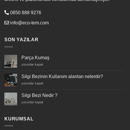
0850 888 9276
info@eco-tem.com
SON YAZILAR
Parça Kumaş
Parça
yorumlar kapalı
Kumaş
için
Silgi Bezinin Kullanım alanları nelerdir?
Silgi
yorumlar kapalı
Bezinin
Kullanım
Silgi Bezi Nedir ?
alanları
Silgi
yorumlar kapalı
nelerdir?
Bezi
için
Nedir
?
KURUMSAL
için