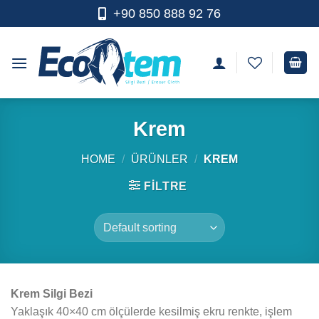
Skip
+90 850 888 92 76
to
content
Krem
HOME
/
ÜRÜNLER
/
KREM
FILTRE
Krem Silgi Bezi
Yaklaşık 40×40 cm ölçülerde kesilmiş ekru renkte, işlem