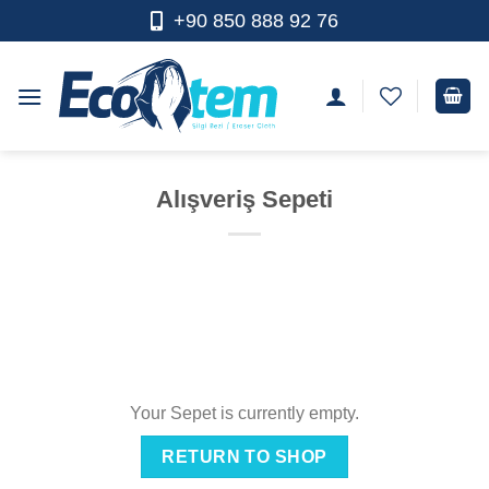
Skip
+90 850 888 92 76
to
content
Alışveriş Sepeti
Your Sepet is currently empty.
RETURN TO SHOP