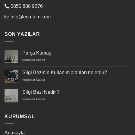
0850 888 9276
info@eco-tem.com
SON YAZILAR
Parça Kumaş
Parça
yorumlar kapalı
Kumaş
için
Silgi Bezinin Kullanım alanları nelerdir?
Silgi
yorumlar kapalı
Bezinin
Kullanım
Silgi Bezi Nedir ?
alanları
Silgi
yorumlar kapalı
nelerdir?
Bezi
için
Nedir
?
KURUMSAL
için
Anasayfa